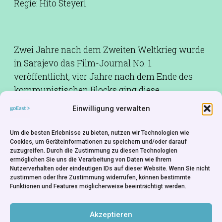
Regie: Hito Steyerl
Zwei Jahre nach dem Zweiten Weltkrieg wurde
in Sarajevo das Film-Journal No. 1
veröffentlicht, vier Jahre nach dem Ende des
kommunistischen Blocks ging diese
Wochenschau, die nur auf Nitrofilm überliefert
Einwilligung verwalten
wurde, in den Wirren des Jugoslawienkriegs
verloren. Wo ist sie verblieben? Dies ist der
Um die besten Erlebnisse zu bieten, nutzen wir Technologien wie
Versuch einer Rekonstruktion, bei der sich das
Cookies, um Geräteinformationen zu speichern und/oder darauf
zuzugreifen. Durch die Zustimmung zu diesen Technologien
„Medium“ der Rekonstruktion selbst als Opfer
ermöglichen Sie uns die Verarbeitung von Daten wie Ihrem
ethnischer Säuberungen entpuppt.
Nutzerverhalten oder eindeutigen IDs auf dieser Website. Wenn Sie nicht
zustimmen oder Ihre Zustimmung widerrufen, können bestimmte
Funktionen und Features möglicherweise beeinträchtigt werden.
Schnitt:
Stefan Landorf
Produktion:
Boris Buden
Akzeptieren