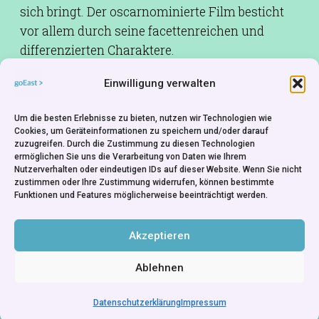
sich bringt. Der oscarnominierte Film besticht
vor allem durch seine facettenreichen und
differenzierten Charaktere.
Einwilligung verwalten
Drehbuch:
Petr Jarchovský
Kamera:
Jan Malíř
Um die besten Erlebnisse zu bieten, nutzen wir Technologien wie
Besetzung:
Boleslav Polívka,Anna
Cookies, um Geräteinformationen zu speichern und/oder darauf
zuzugreifen. Durch die Zustimmung zu diesen Technologien
Šišková,Jaroslav Dušek
ermöglichen Sie uns die Verarbeitung von Daten wie Ihrem
Produktion:
Ondřej Trojan,Pavel Borovan
Nutzerverhalten oder eindeutigen IDs auf dieser Website. Wenn Sie nicht
zustimmen oder Ihre Zustimmung widerrufen, können bestimmte
Produktionsfirma:
Total Helpart Film Company -
Funktionen und Features möglicherweise beeinträchtigt werden.
Prag
Rechte:
Movienet Film - München
Akzeptieren
Ablehnen
Datenschutzerklärung
Impressum