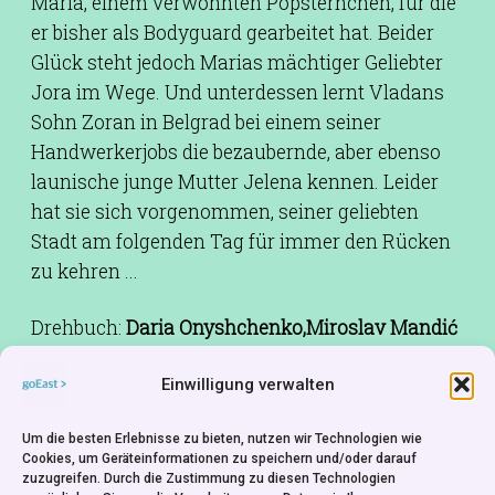
Maria, einem verwöhnten Popsternchen, für die
er bisher als Bodyguard gearbeitet hat. Beider
Glück steht jedoch Marias mächtiger Geliebter
Jora im Wege. Und unterdessen lernt Vladans
Sohn Zoran in Belgrad bei einem seiner
Handwerkerjobs die bezaubernde, aber ebenso
launische junge Mutter Jelena kennen. Leider
hat sie sich vorgenommen, seiner geliebten
Stadt am folgenden Tag für immer den Rücken
zu kehren ...
Drehbuch:
Daria Onyshchenko,Miroslav Mandić
Kamera:
Erol Zubcević
Einwilligung verwalten
Schnitt:
Wolfgang Weigl
Besetzung:
Nina Nizheradze,Karl Markovics,Vuk
Um die besten Erlebnisse zu bieten, nutzen wir Technologien wie
Kostić
Cookies, um Geräteinformationen zu speichern und/oder darauf
zuzugreifen. Durch die Zustimmung zu diesen Technologien
Produktion:
Simon Amberger,Korbinian