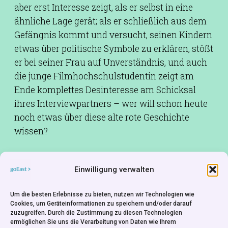
aber erst Interesse zeigt, als er selbst in eine
ähnliche Lage gerät; als er schließlich aus dem
Gefängnis kommt und versucht, seinen Kindern
etwas über politische Symbole zu erklären, stößt
er bei seiner Frau auf Unverständnis, und auch
die junge Filmhochschulstudentin zeigt am
Ende komplettes Desinteresse am Schicksal
ihres Interviewpartners – wer will schon heute
noch etwas über diese alte rote Geschichte
wissen?
Drehbuch:
Titus Munteanu
Einwilligung verwalten
Kamera:
Aleksandru Solomon
Schnitt:
Melania Oproiu
Um die besten Erlebnisse zu bieten, nutzen wir Technologien wie
Musik:
Cristian Tarnovetchi
Cookies, um Geräteinformationen zu speichern und/oder darauf
zuzugreifen. Durch die Zustimmung zu diesen Technologien
Besetzung:
Marius Stanescu,Gheorghe
ermöglichen Sie uns die Verarbeitung von Daten wie Ihrem