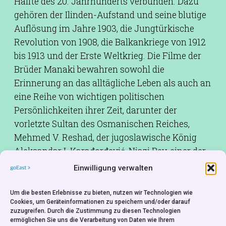
Hälfte des 20. Jahrhunderts verbunden. Dazu
gehören der Ilinden-Aufstand und seine blutige
Auflösung im Jahre 1903, die Jungtürkische
Revolution von 1908, die Balkankriege von 1912
bis 1913 und der Erste Weltkrieg. Die Filme der
Brüder Manaki bewahren sowohl die
Erinnerung an das alltägliche Leben als auch an
eine Reihe von wichtigen politischen
Persönlichkeiten ihrer Zeit, darunter der
vorletzte Sultan des Osmanischen Reiches,
Mehmed V. Reshad, der jugoslawische König
Aleksandar I. Karađorđević, Niazi Bey, einer der
Führer der Jungtürkischen Revolution,
Einwilligung verwalten
Constantin Istrati, ein Mitglied der
Rumänischen Akademie der Wissenschaften
Um die besten Erlebnisse zu bieten, nutzen wir Technologien wie
Cookies, um Geräteinformationen zu speichern und/oder darauf
und Künste und ehemaliger Minister, aber auch
zuzugreifen. Durch die Zustimmung zu diesen Technologien
König Konstantin I. von Griechenland. Das
ermöglichen Sie uns die Verarbeitung von Daten wie Ihrem