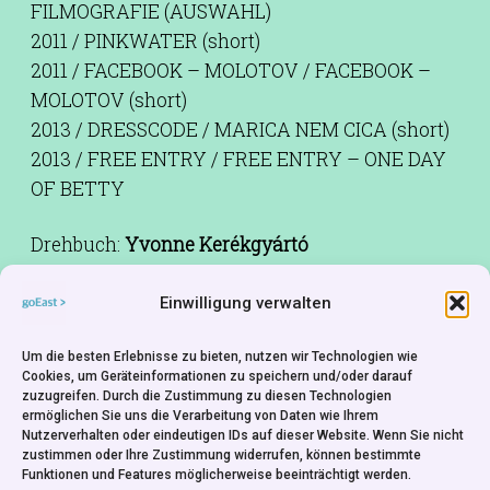
FILMOGRAFIE (AUSWAHL)
2011 / PINKWATER (short)
2011 / FACEBOOK – MOLOTOV / FACEBOOK –
MOLOTOV (short)
2013 / DRESSCODE / MARICA NEM CICA (short)
2013 / FREE ENTRY / FREE ENTRY – ONE DAY
OF BETTY
Drehbuch:
Yvonne Kerékgyártó
Kamera:
Gergely Pálos,Kristóf Becsey,Zágon
Nagy,Rida Cador
Einwilligung verwalten
Schnitt:
Brigitta Bacskai
Um die besten Erlebnisse zu bieten, nutzen wir Technologien wie
Musik:
‘Jappán’ Zoltán Jappán Takács
Cookies, um Geräteinformationen zu speichern und/oder darauf
zuzugreifen. Durch die Zustimmung zu diesen Technologien
Ton:
Csongor Fazekas
ermöglichen Sie uns die Verarbeitung von Daten wie Ihrem
Besetzung:
Luca Pusztai,Ágnes Barta,Péter
Nutzerverhalten oder eindeutigen IDs auf dieser Website. Wenn Sie nicht
zustimmen oder Ihre Zustimmung widerrufen, können bestimmte
Sándor
Funktionen und Features möglicherweise beeinträchtigt werden.