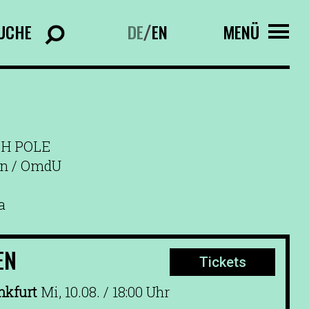
UCHE
DE
EN
MENÜ
/
TH POLE
in / OmdU
a
EN
Tickets
nkfurt
Mi, 10.08. / 18:00 Uhr