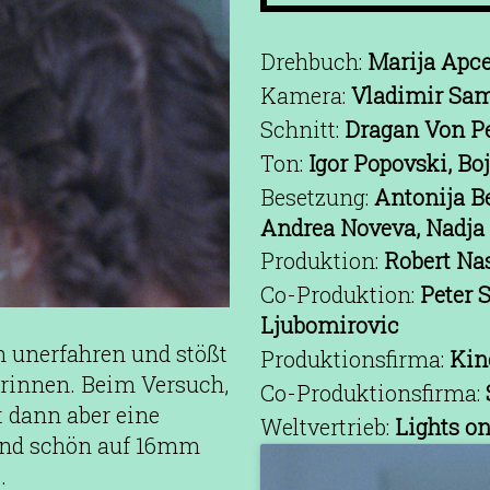
Drehbuch:
Marija Apc
Kamera:
Vladimir Sam
Schnitt:
Dragan Von Pe
Ton:
Igor Popovski, Bo
Besetzung:
Antonija Be
Andrea Noveva, Nadja 
Produktion:
Robert Na
Co-Produktion:
Peter 
Ljubomirovic
h unerfahren und stößt
Produktionsfirma:
Kin
erinnen. Beim Versuch,
Co-Produktionsfirma:
 dann aber eine
Weltvertrieb:
Lights o
und schön auf 16mm
.