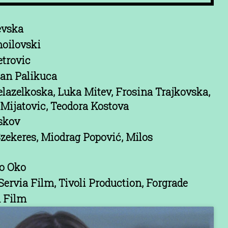
evska
oilovski
trovic
jan Palikuca
lazelkoska, Luka Mitev, Frosina Trajkovska,
Mijatovic, Teodora Kostova
skov
Szekeres, Miodrag Popović, Milos
o Oko
Servia Film, Tivoli Production, Forgrade
n Film