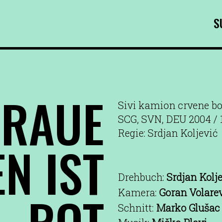
S
GRAUE
Sivi kamion crvene bo
SCG, SVN, DEU 2004 /
Regie: Srdjan Koljević
N IST
Drehbuch:
Srdjan Kolj
ROT
Kamera:
Goran Volare
Schnitt:
Marko Glušac