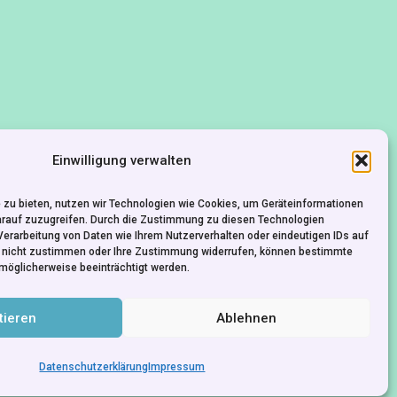
Einwilligung verwalten
 zu bieten, nutzen wir Technologien wie Cookies, um Geräteinformationen
arauf zuzugreifen. Durch die Zustimmung zu diesen Technologien
Verarbeitung von Daten wie Ihrem Nutzerverhalten oder eindeutigen IDs auf
e nicht zustimmen oder Ihre Zustimmung widerrufen, können bestimmte
möglicherweise beeinträchtigt werden.
tieren
Ablehnen
KONTAKT
IMPRESSUM
DATENSCHUTZ
Datenschutzerklärung
Impressum