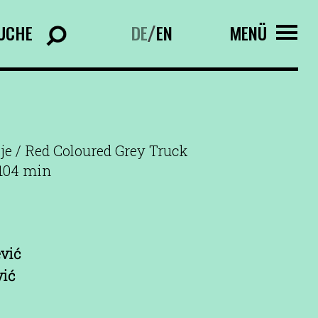
UCHE
DE
EN
MENÜ
/
je / Red Coloured Grey Truck
 104 min
ević
vić