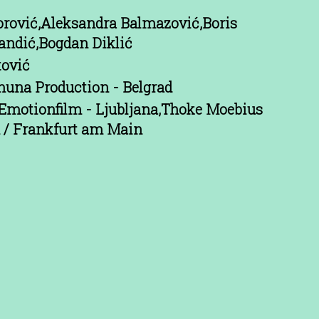
orović,Aleksandra Balmazović,Boris
andić,Bogdan Diklić
ović
una Production - Belgrad
Emotionfilm - Ljubljana,Thoke Moebius
 / Frankfurt am Main