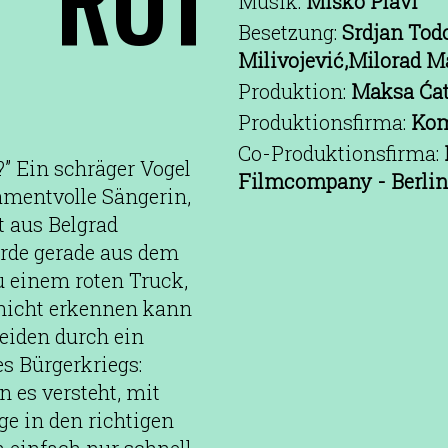
Musik:
Miško Plavi
Besetzung:
Srdjan Tod
Milivojević,Milorad M
Produktion:
Maksa Ćat
Produktionsfirma:
Kom
Co-Produktionsfirma:
” Ein schräger Vogel
Filmcompany - Berlin
amentvolle Sängerin,
t aus Belgrad
urde gerade aus dem
u einem roten Truck,
e nicht erkennen kann
beiden durch ein
s Bürgerkriegs:
 es versteht, mit
ge in den richtigen