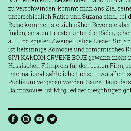
Momenten einzusetzen oder manchmal auch 
zu verschwinden, kommt man ans Ziel sein
unterschiedlich Ratko und Suzana sind, bei
Reise kommen sie sich näher. Bevor sie aber
finden, geraten Priester unter die Räder, ge
auf und spielen Zwerge lustige Lieder. Srdja
ist tiefsinnige Komödie und romantisches R
SIVI KAMION CRVENE BOJE gewann nicht nur
Hessischen Filmpreis für den besten Film, s
international zahlreiche Preise – vor allem 
Publikum vergeben werden. Seine Hauptdarst
Balmazoviæ, ist Mitglied der diesjährigen go