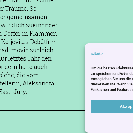
einfach nur schnell
er Träume. So
 der gemeinsamen
 wirklich zueinander
hen Dörfer in Flammen
n Koljeviæs Debütfilm
oad-movie zugleich.
 letztes Jahr den
ondern holte auch
Um die besten Erlebnisse
solche, die vom
zu speichern und/oder d
ermöglichen Sie uns die 
ellerin, Aleksandra
dieser Website. Wenn Si
Funktionen und Features 
East-Jury.
Akzep
NEWSLETTER